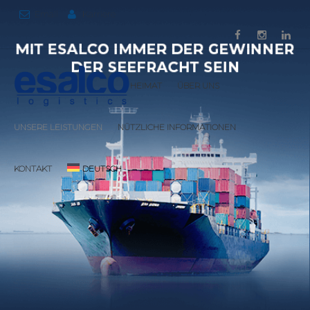
Email
Karriere
HEIMAT
ÜBER UNS
UNSERE LEISTUNGEN
NÜTZLICHE INFORMATIONEN
KONTAKT
DEUTSCH
TÜRKÇE
ENGLISH
简体中文
FRANÇAIS