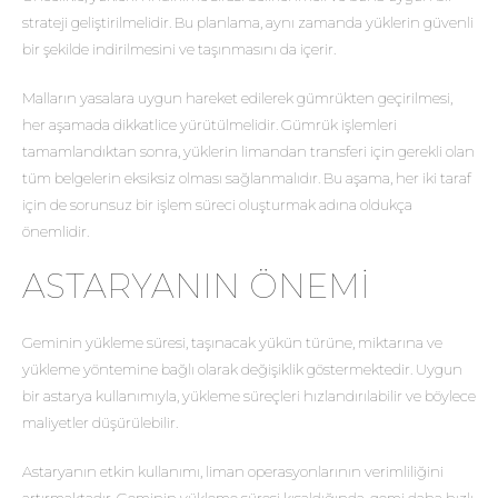
strateji geliştirilmelidir. Bu planlama, aynı zamanda yüklerin güvenli
bir şekilde indirilmesini ve taşınmasını da içerir.
Malların yasalara uygun hareket edilerek gümrükten geçirilmesi,
her aşamada dikkatlice yürütülmelidir. Gümrük işlemleri
tamamlandıktan sonra, yüklerin limandan transferi için gerekli olan
tüm belgelerin eksiksiz olması sağlanmalıdır. Bu aşama, her iki taraf
için de sorunsuz bir işlem süreci oluşturmak adına oldukça
önemlidir.
ASTARYANIN ÖNEMI
Geminin yükleme süresi, taşınacak yükün türüne, miktarına ve
yükleme yöntemine bağlı olarak değişiklik göstermektedir. Uygun
bir astarya kullanımıyla, yükleme süreçleri hızlandırılabilir ve böylece
maliyetler düşürülebilir.
Astaryanın etkin kullanımı, liman operasyonlarının verimliliğini