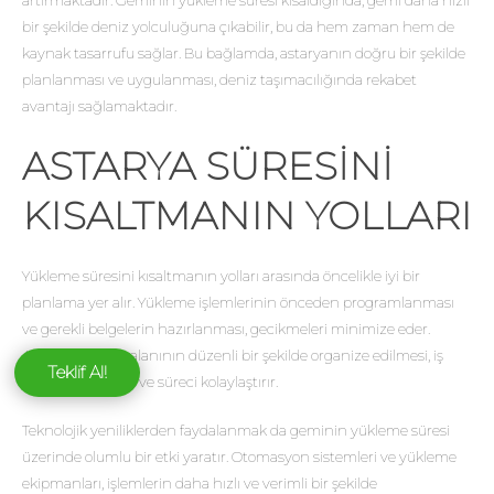
artırmaktadır. Geminin yükleme süresi kısaldığında, gemi daha hızlı
bir şekilde deniz yolculuğuna çıkabilir, bu da hem zaman hem de
kaynak tasarrufu sağlar. Bu bağlamda, astaryanın doğru bir şekilde
planlanması ve uygulanması, deniz taşımacılığında rekabet
avantajı sağlamaktadır.
ASTARYA SÜRESINI
KISALTMANIN YOLLARI
Yükleme süresini kısaltmanın yolları arasında öncelikle iyi bir
planlama yer alır. Yükleme işlemlerinin önceden programlanması
ve gerekli belgelerin hazırlanması, gecikmeleri minimize eder.
Ayrıca, yükleme alanının düzenli bir şekilde organize edilmesi, iş
Teklif Al!
akışını hızlandırır ve süreci kolaylaştırır.
Teknolojik yeniliklerden faydalanmak da geminin yükleme süresi
üzerinde olumlu bir etki yaratır. Otomasyon sistemleri ve yükleme
ekipmanları, işlemlerin daha hızlı ve verimli bir şekilde