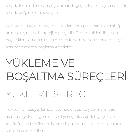
şekilde teslim etmek amacıyla limanda geçirdikleri süreyi en verimli
şekilde değerlendirmeye çabalar.
Aynı zamanda, bu süreçte maliyetlerin ve operasyonel verimliliği
artırmak için çeşitli stratejiler geliştirilir. Gemi sahipleri, limanda
geçirdikleri zamanı minimize ederek, hem zaman hem de maliyet
açısından avantaj sağlamayı hedefler.
YÜKLEME VE
BOŞALTMA SÜREÇLERI
YÜKLEME SÜRECI
Yük planlaması, yükleme öncesinde dikkatlice yapılmalıdır. Bu
aşamada, yüklerin gemide nasıl yerleştirileceği detaylı şekilde
düşünülmelidir. Yükleme işlemleri sırasında, ekipman kullanımı da
son derece önemlidir.