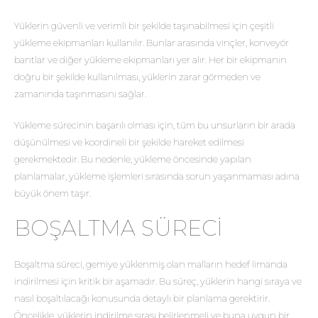
Yüklerin güvenli ve verimli bir şekilde taşınabilmesi için çeşitli
yükleme ekipmanları kullanılır. Bunlar arasında vinçler, konveyör
bantlar ve diğer yükleme ekipmanları yer alır. Her bir ekipmanın
doğru bir şekilde kullanılması, yüklerin zarar görmeden ve
zamanında taşınmasını sağlar.
Yükleme sürecinin başarılı olması için, tüm bu unsurların bir arada
düşünülmesi ve koordineli bir şekilde hareket edilmesi
gerekmektedir. Bu nedenle, yükleme öncesinde yapılan
planlamalar, yükleme işlemleri sırasında sorun yaşanmaması adına
büyük önem taşır.
BOŞALTMA SÜRECI
Boşaltma süreci, gemiye yüklenmiş olan malların hedef limanda
indirilmesi için kritik bir aşamadır. Bu süreç, yüklerin hangi sıraya ve
nasıl boşaltılacağı konusunda detaylı bir planlama gerektirir.
Öncelikle, yüklerin indirilme sırası belirlenmeli ve buna uygun bir