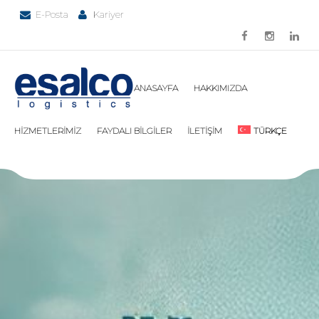
E-Posta
Kariyer
ANASAYFA
HAKKIMIZDA
HİZMETLERİMİZ
FAYDALI BİLGİLER
İLETİŞİM
TÜRKÇE