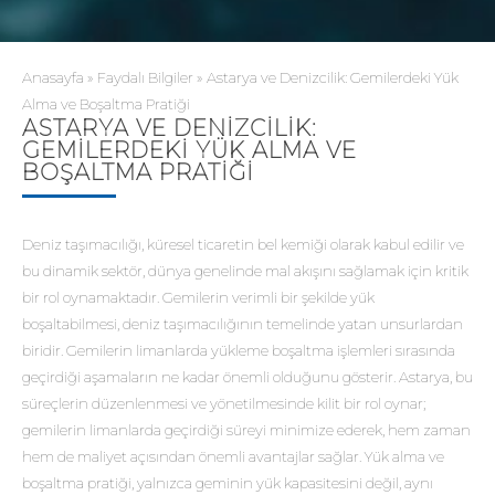
Anasayfa
»
Faydalı Bilgiler
»
Astarya ve Denizcilik: Gemilerdeki Yük
Alma ve Boşaltma Pratiği
ASTARYA VE DENIZCILIK:
GEMILERDEKI YÜK ALMA VE
BOŞALTMA PRATIĞI
Deniz taşımacılığı, küresel ticaretin bel kemiği olarak kabul edilir ve
bu dinamik sektör, dünya genelinde mal akışını sağlamak için kritik
bir rol oynamaktadır. Gemilerin verimli bir şekilde yük
boşaltabilmesi, deniz taşımacılığının temelinde yatan unsurlardan
biridir. Gemilerin limanlarda yükleme boşaltma işlemleri sırasında
geçirdiği aşamaların ne kadar önemli olduğunu gösterir. Astarya, bu
süreçlerin düzenlenmesi ve yönetilmesinde kilit bir rol oynar;
gemilerin limanlarda geçirdiği süreyi minimize ederek, hem zaman
hem de maliyet açısından önemli avantajlar sağlar. Yük alma ve
boşaltma pratiği, yalnızca geminin yük kapasitesini değil, aynı