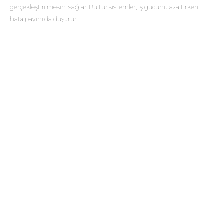
gerçekleştirilmesini sağlar. Bu tür sistemler, iş gücünü azaltırken,
hata payını da düşürür.
Ekip eğitimi ve işbirliği, yükleme süresinin kısaltılmasında kritik bir
rol oynar. Çalışanların yükleme süreçleri hakkında bilgi sahibi olması
ve etkili bir iletişim içinde olması, sürecin sorunsuz ilerlemesine
katkıda bulunur. Tüm bu faktörler bir araya geldiğinde, geminin
yükleme süresi önemli ölçüde kısaltılabilir.
Bunlara da Göz Atın