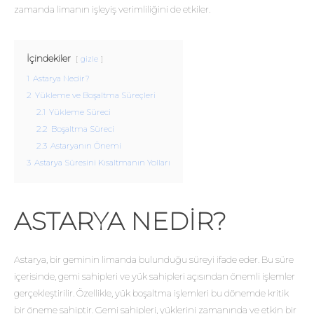
zamanda limanın işleyiş verimliliğini de etkiler.
İçindekiler
gizle
1
Astarya Nedir?
2
Yükleme ve Boşaltma Süreçleri
2.1
Yükleme Süreci
2.2
Boşaltma Süreci
2.3
Astaryanın Önemi
3
Astarya Süresini Kısaltmanın Yolları
ASTARYA NEDIR?
Astarya, bir geminin limanda bulunduğu süreyi ifade eder. Bu süre
içerisinde, gemi sahipleri ve yük sahipleri açısından önemli işlemler
gerçekleştirilir. Özellikle, yük boşaltma işlemleri bu dönemde kritik
bir öneme sahiptir. Gemi sahipleri, yüklerini zamanında ve etkin bir