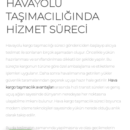
HAVAYOLU
TAŞIMACILIĞINDA
HIZMET SÜRECI
Havayolu kargo taşımacılığı süreci göndericiden başlayıp alıcıya
teslimat ile sonlanan birçok aşamadan oluşur. Öncelikle yükün
hazırlanması ve sınıflandırılması dikkatli bir şekilde yapılır. Bu
süreçte kargonun türüne göre özel ambalajlama ve etiketleme
işlemleri uygulanır. Daha sonra havalimanına getirilen yükler
güvenlik taramalarından geçerek uçuşa hazır hale getirilir.
Hava
kargo taşımacılık avantajları
arasında hızlı transit süreleri ve geniş
uçuş ağları sayesinde dünyanın neredeyse her noktasına
ulaşabilme imkanı bulunur. Hava kargo taşımacılık süreci boyunca
modern izleme teknolojileri sayesinde yükün nerede olduğu anlık
olarak takip edilir.
Bu da teslimatın zamanında yapılmasına ve olası gecikmelerin