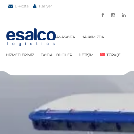
E-Posta
Kariyer
ANASAYFA
HAKKIMIZDA
HİZMETLERİMİZ
FAYDALI BİLGİLER
İLETİŞİM
TÜRKÇE