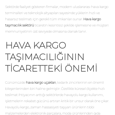
Sektörde faaliyet gösteren firmalar, modern uluslararası hava kargo
terminalleri ve teknolojik altyapıları sayesinde yüklerin hızlı ve
hasarsız teslimatı için gerekli tüm imkanları sunar.
Hava kargo
taşımacılık sektörü
ticaretin kesintisiz şekilde işlemesine ve müşteri
memnuniyetinin üst seviyede olmasına olanak tanır.
HAVA KARGO
TAŞIMACILIĞININ
TICARETTEKI ÖNEMI
Günümüzde
hava kargo uçakları
, tedarik zincirlerinin en önemli
bileşenlerinden biri haline gelmiştir. Özellikle küresel ölçekte hızlı
teslimat ihtiyacının arttığı sektörlerde havayolu kargo kullanımı,
işletmelerin rekabet gücünü artıran kritik bir unsur olarak öne çıkar.
Havayolu kargo, zaman hassasiyeti taşıyan ürünlerin tıbbi
malzemelerden elektronik parçalara, moda ürünlerinden gıda