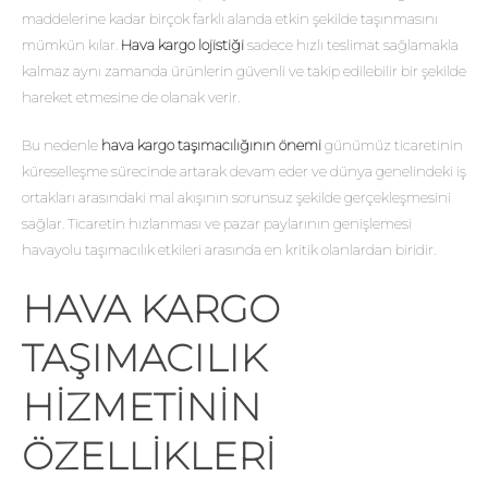
maddelerine kadar birçok farklı alanda etkin şekilde taşınmasını
mümkün kılar.
Hava kargo lojistiği
sadece hızlı teslimat sağlamakla
kalmaz aynı zamanda ürünlerin güvenli ve takip edilebilir bir şekilde
hareket etmesine de olanak verir.
Bu nedenle
hava kargo taşımacılığının önemi
günümüz ticaretinin
küreselleşme sürecinde artarak devam eder ve dünya genelindeki iş
ortakları arasındaki mal akışının sorunsuz şekilde gerçekleşmesini
sağlar. Ticaretin hızlanması ve pazar paylarının genişlemesi
havayolu taşımacılık etkileri arasında en kritik olanlardan biridir.
HAVA KARGO
TAŞIMACILIK
HIZMETININ
ÖZELLIKLERI