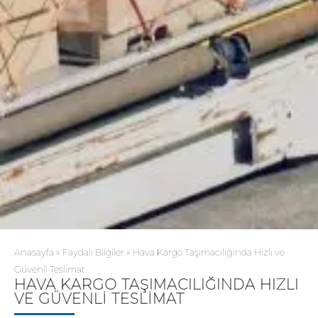
Anasayfa
»
Faydalı Bilgiler
»
Hava Kargo Taşımacılığında Hızlı ve
Güvenli Teslimat
HAVA KARGO TAŞIMACILIĞINDA HIZLI
VE GÜVENLI TESLIMAT