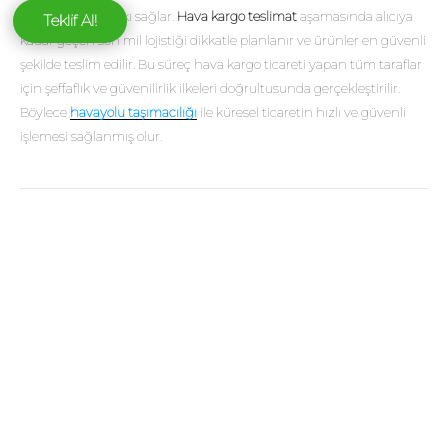
önlenmesine katkı sağlar.
Hava kargo teslimat
aşamasında alıcıya
Teklif Al!
kadar geçen son mil lojistiği dikkatle planlanır ve ürünler en güvenli
şekilde teslim edilir. Bu süreç hava kargo ticareti yapan tüm taraflar
için şeffaflık ve güvenilirlik ilkeleri doğrultusunda gerçekleştirilir.
Böylece
havayolu taşımacılığı
ile küresel ticaretin hızlı ve güvenli
işlemesi sağlanmış olur.
Bunlara da Göz Atın