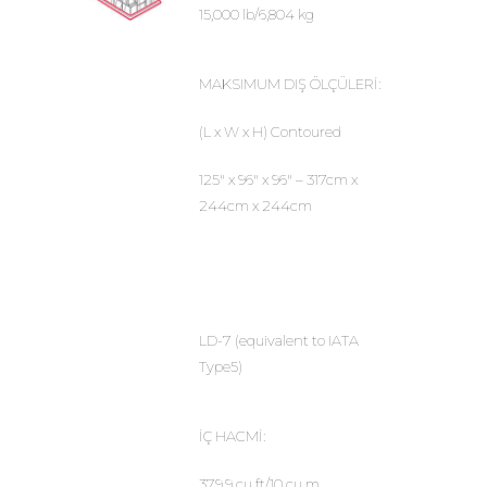
15,000 lb/6,804 kg
MAKSIMUM DIŞ ÖLÇÜLERİ:
(L x W x H) Contoured
125″ x 96″ x 96″ – 317cm x
244cm x 244cm
LD-7 (equivalent to IATA
Type5)
İÇ HACMİ:
379.9 cu ft/10 cu m