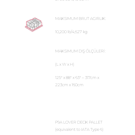
MAKSIMUM BRUT AGIRLIK:
10,200 lb/4,627 kg
MAKSIMUM DIŞ ÖLÇÜLERİ:
(L x W x H)
125″ x 88″ x 63″ – 317cm x
223cm x 160cm
P9A LOVER DECK PALLET
(equivalent to IATA Type 6)