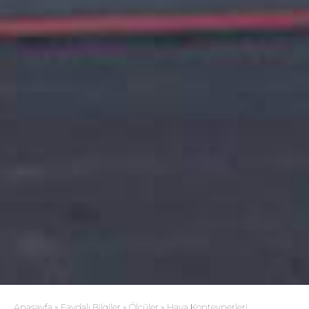
Anasayfa
»
Faydalı Bilgiler
»
Ölçüler
»
Hava Konteynerleri