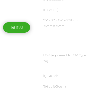
(L x W x H)
96″ x 60″ x 64″ – 228cm x
152cm x 162cm
Teklif Al!
LD-4 (equivalent to IATA Type
7A)
İÇ HACMİ:
194 cu ft/5 cu m
MAKSIMUM BRUT AGIRLIK: