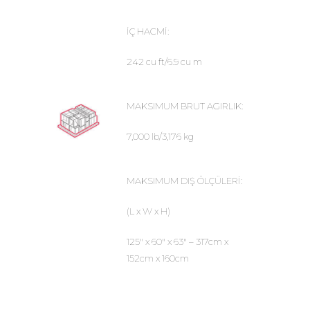
İÇ HACMİ:
242 cu ft/6.9 cu m
MAKSIMUM BRUT AGIRLIK:
7,000 lb/3,176 kg
MAKSIMUM DIŞ ÖLÇÜLERİ:
(L x W x H)
125″ x 60″ x 63″ – 317cm x
152cm x 160cm