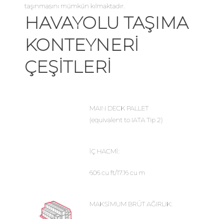
taşınmasını mümkün kılmaktadır.
HAVAYOLU TAŞIMA
KONTEYNERI
ÇEŞITLERI
MAIN DECK PALLET
(equivalent to IATA Tip 2)
İÇ HACMİ:
606 cu ft/17.16 cu m
MAKSİMUM BRÜT AĞIRLIK: