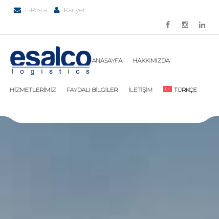
E-Posta
Kariyer
ANASAYFA
HAKKIMIZDA
HİZMETLERİMİZ
FAYDALI BİLGİLER
İLETİŞİM
TÜRKÇE
ENGLISH
简体中文
FRANÇAIS