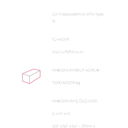
LD-11 (equivalent to IATA Type
6)
İÇ HACMİ:
242 cu ft/6.9 cu m
MAKSIMUM BRUT AGIRLIK:
7,000 lb/3,176 kg
MAKSİMUM İÇ ÖLÇÜLERİ:
(L x W x H)
125″ x 60″ x 64″ – 317cm x