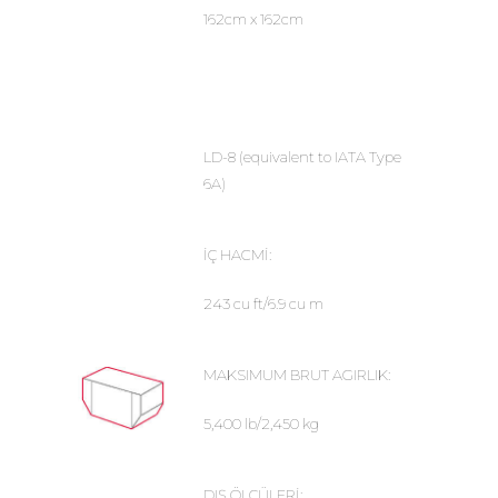
162cm x 162cm
LD-8 (equivalent to IATA Type
6A)
İÇ HACMİ:
243 cu ft/6.9 cu m
MAKSIMUM BRUT AGIRLIK:
5,400 lb/2,450 kg
DIŞ ÖLÇÜLERİ: