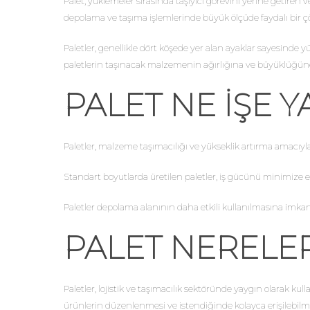
Palet, yüklemeler sırasında taşıyıcı görevini yerine getire
depolama ve taşıma işlemlerinde büyük ölçüde faydalı bir çözü
Paletler, genellikle dört köşede yer alan ayaklar sayesinde y
paletlerin taşınacak malzemenin ağırlığına ve büyüklüğüne g
PALET NE İŞE 
Paletler, malzeme taşımacılığı ve yükseklik artırma amacıyla 
Standart boyutlarda üretilen paletler, iş gücünü minimize e
Paletler depolama alanının daha etkili kullanılmasına imkan v
PALET NERELE
Paletler, lojistik ve taşımacılık sektöründe yaygın olarak ku
ürünlerin düzenlenmesi ve istendiğinde kolayca erişilebilmesi