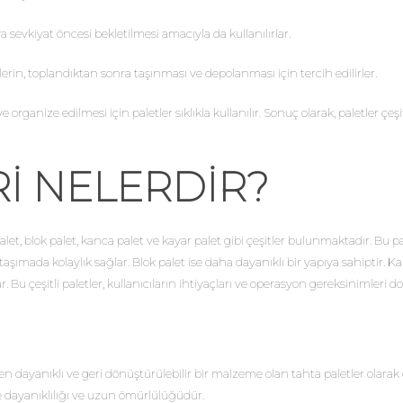
 sevkiyat öncesi bekletilmesi amacıyla da kullanılırlar.
in, toplandıktan sonra taşınması ve depolanması için tercih edilirler.
organize edilmesi için paletler sıklıkla kullanılır. Sonuç olarak, paletler çe
RI NELERDIR?
let, blok palet, kanca palet ve kayar palet gibi çeşitler bulunmaktadır. Bu pal
mada kolaylık sağlar. Blok palet ise daha dayanıklı bir yapıya sahiptir. Kanc
. Bu çeşitli paletler, kullanıcıların ihtiyaçları ve operasyon gereksinimleri do
len dayanıklı ve geri dönüştürülebilir bir malzeme olan tahta paletler olarak
de dayanıklılığı ve uzun ömürlülüğüdür.