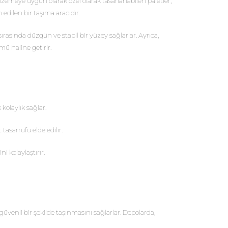
lzemeye uygun olarak özel olarak tasarlanabilen paletler,
 edilen bir taşıma aracıdır.
ırasında düzgün ve stabil bir yüzey sağlarlar. Ayrıca,
ü haline getirir.
kolaylık sağlar.
asarrufu elde edilir.
i kolaylaştırır.
güvenli bir şekilde taşınmasını sağlarlar. Depolarda,