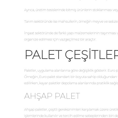
Ayrıca, üretim tesislerinde bitmiş ürünlerin stoklanması veya
Tarım sektöründe ise mahsullerin, örneğin meyve ve sebzeler
İnşaat sektöründe de farklı yapı malzemelerinin taşınması ve 
organize edilmesi için vazgeçilmez bir araçtır.
PALET ÇEŞITLE
Paletler, uygulama alanlarına göre değişiklik gösterir. Euro pa
Örneğin, Euro palet standart bir boyuta sahip olduğundan taşı
edilirken, kayar paletler depolama alanlarında pratiklik sağlar
AHŞAP PALET
Ahşap paletler, çeşitli gereksinimleri karşılamak üzere üreti
işlemlerinde kullanılır ve tercih edilme sebeplerinden biri 