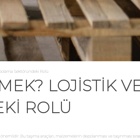
epolama Sektöründeki Rolü
MEK? LOJISTIK 
KI ROLÜ
in önemlidir. Bu taşıma araçları, malzemelerin depolanması ve taşınması sırasın