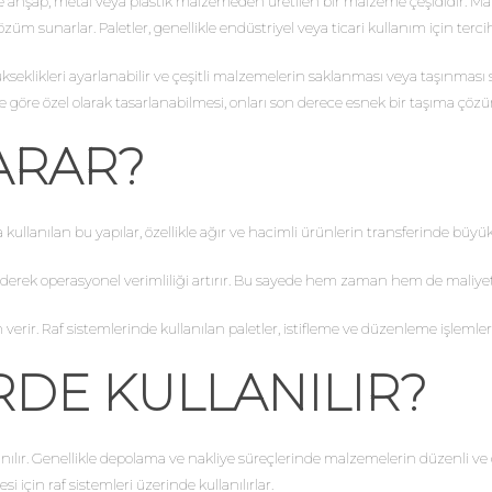
n ve ahşap, metal veya plastik malzemeden üretilen bir malzeme çeşididir. Ma
m sunarlar. Paletler, genellikle endüstriyel veya ticari kullanım için tercih
ükseklikleri ayarlanabilir ve çeşitli malzemelerin saklanması veya taşınması s
öre özel olarak tasarlanabilmesi, onları son derece esnek bir taşıma çözüm
YARAR?
kullanılan bu yapılar, özellikle ağır ve hacimli ürünlerin transferinde büyük 
derek operasyonel verimliliği artırır. Bu sayede hem zaman hem de maliyet t
erir. Raf sistemlerinde kullanılan paletler, istifleme ve düzenleme işlemlerin
RDE KULLANILIR?
llanılır. Genellikle depolama ve nakliye süreçlerinde malzemelerin düzenli ve 
 için raf sistemleri üzerinde kullanılırlar.