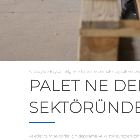
Anasayfa
»
Faydalı Bilgiler
»
Palet Ne Demek? Lojistik ve D
PALET NE DE
SEKTÖRÜNDE
Paletler, tüm sektörler için depolama ve lojistik süreçleri iç