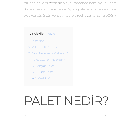
hızlandırır ve düzenlerken aynı zamanda hem iş gücü hem de
düzenli ve etkin hale getirir. Ayrıca paletler, malzemelerin
oldukça büyüktür ve işletmelere birçok avantaj sunar. Günlük iş
İçindekiler
gizle
1
Palet Nedir?
2
Palet Ne İşe Yarar?
3
Palet Nerelerde Kullanılır?
4
Palet Çeşitleri Nelerdir?
4.1
Ahşap Palet
4.2
Euro Palet
4.3
Plastik Palet
PALET NEDIR?