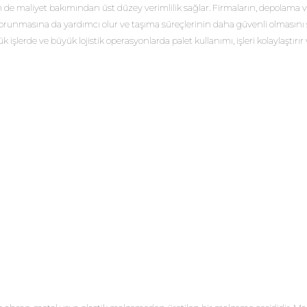
 maliyet bakımından üst düzey verimlilik sağlar. Firmaların, depolama ve t
 korunmasına da yardımcı olur ve taşıma süreçlerinin daha güvenli olmasını 
lerde ve büyük lojistik operasyonlarda palet kullanımı, işleri kolaylaştırır ve 