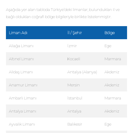
Aşağıda yer alan tabloda Türkiye’deki limanlar; bulundukları il ve
bağlı oldukları coğrafi bölge bilgileriyle birlikte listelenmiştir.
Liman Adı
İl / Şehir
Bölge
Aliağa Limanı
İzmir
Ege
Altınel Limanı
Kocaeli
Marmara
Alidaş Limanı
Antalya (Alanya)
Akdeniz
Anamur Limanı
Mersin
Akdeniz
Ambarlı Limanı
İstanbul
Marmara
Antalya Limanı
Antalya
Akdeniz
Ayvalık Limanı
Balıkesir
Ege