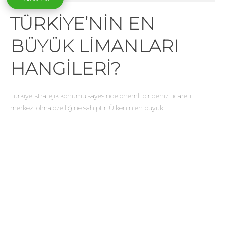
TÜRKIYE’NIN EN
BÜYÜK LIMANLARI
HANGILERI?
Türkiye, stratejik konumu sayesinde önemli bir deniz ticareti
merkezi olma özelliğine sahiptir. Ülkenin en büyük
limanları arasında en çok bilinenleri
İstanbul Limanı
,
Ambarlı
Limanı
ve
Mersin Limanıdır.
Diğer Türkiye’nin büyük
limanlar
arasında
İzmir Limanı
,
Gemlik
Limanı
ve
İskenderun Limanı
bulunmaktadır.
İskenderun Limanı
ise Doğu Akdeniz’deki en büyük limanlardan biridir.
Aliağa Limanı
,
Dilovası Limanı
,
Samsun Limanı
ve
Trabzon Limanı
gibi limanlar da
Türkiye’deki büyük limanlar arasında.
İstanbul Limanı