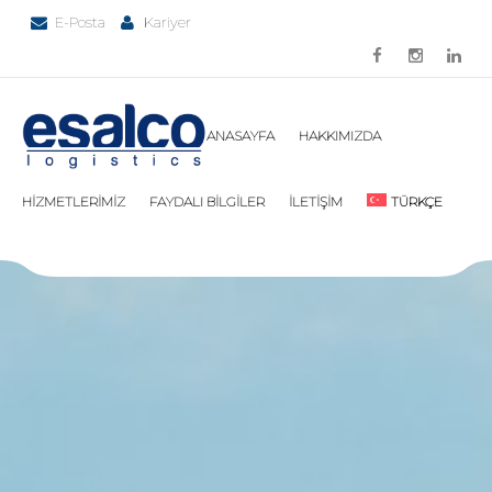
E-Posta
Kariyer
ANASAYFA
HAKKIMIZDA
HİZMETLERİMİZ
FAYDALI BİLGİLER
İLETİŞİM
TÜRKÇE