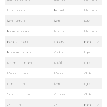
İzmit Limanı
Kocaeli
Marmara
İzmir Limanı
İzmir
Ege
Karaköy Limanı
İstanbul
Marmara
Karasu Limanı
Sakarya
Karadeniz
Kuşadası Limanı
Aydın
Ege
Marmaris Limanı
Muğla
Ege
Mersin Limanı
Mersin
Akdeniz
Nemrut Limanı
İzmir
Ege
Ortadoğu Limanı
Antalya
Akdeniz
Ordu Limanı
Ordu
Karadeniz