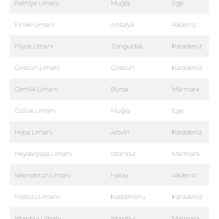
Fethiye Limanı
Muğla
Ege
Finike Limanı
Antalya
Akdeniz
Filyos Limanı
Zonguldak
Karadeniz
Giresun Limanı
Giresun
Karadeniz
Gemlik Limanı
Bursa
Marmara
Güllük Limanı
Muğla
Ege
Hopa Limanı
Artvin
Karadeniz
Haydarpaşa Limanı
İstanbul
Marmara
İskenderun Limanı
Hatay
Akdeniz
İnebolu Limanı
Kastamonu
Karadeniz
İstanbul Limanı
İstanbul
Marmara