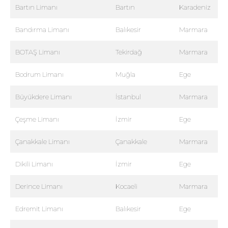
Bartın Limanı
Bartın
Karadeniz
Bandırma Limanı
Balıkesir
Marmara
BOTAŞ Limanı
Tekirdağ
Marmara
Bodrum Limanı
Muğla
Ege
Büyükdere Limanı
İstanbul
Marmara
Çeşme Limanı
İzmir
Ege
Çanakkale Limanı
Çanakkale
Marmara
Dikili Limanı
İzmir
Ege
Derince Limanı
Kocaeli
Marmara
Edremit Limanı
Balıkesir
Ege