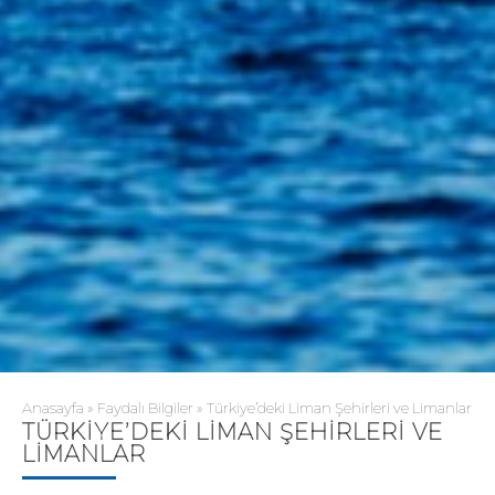
Anasayfa
»
Faydalı Bilgiler
»
Türkiye’deki Liman Şehirleri ve Limanlar
TÜRKIYE’DEKI LIMAN ŞEHIRLERI VE
LIMANLAR