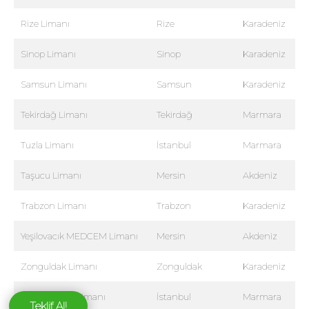
Rize Limanı
Rize
Karadeniz
Sinop Limanı
Sinop
Karadeniz
Samsun Limanı
Samsun
Karadeniz
Tekirdağ Limanı
Tekirdağ
Marmara
Tuzla Limanı
İstanbul
Marmara
Taşucu Limanı
Mersin
Akdeniz
Trabzon Limanı
Trabzon
Karadeniz
Yeşilovacık MEDCEM Limanı
Mersin
Akdeniz
Zonguldak Limanı
Zonguldak
Karadeniz
Zeytinburnu Limanı
İstanbul
Marmara
Teklif Al!