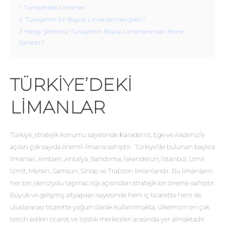
1
Türkiye’deki Limanlar
2
Türkiye’nin En Büyük Limanları Hangileri?
3
Hangi Şehrimiz Türkiye’nin Büyük Limanlarından Birine
Sahiptir?
TÜRKIYE’DEKI
LIMANLAR
Türkiye, stratejik konumu sayesinde Karadeniz, Ege ve Akdeniz’e
açılan çok sayıda önemli limana sahiptir. Türkiye’de bulunan başlıca
limanlar; Ambarlı, Antalya, Bandırma, İskenderun, İstanbul, İzmir,
İzmit, Mersin, Samsun, Sinop ve Trabzon limanlarıdır. Bu limanların
her biri, denizyolu taşımacılığı açısından stratejik bir öneme sahiptir.
Büyük ve gelişmiş altyapıları sayesinde hem iç ticarette hem de
uluslararası ticarette yoğun olarak kullanılmakta, ülkemizin en çok
tercih edilen ticaret ve lojistik merkezleri arasında yer almaktadır.