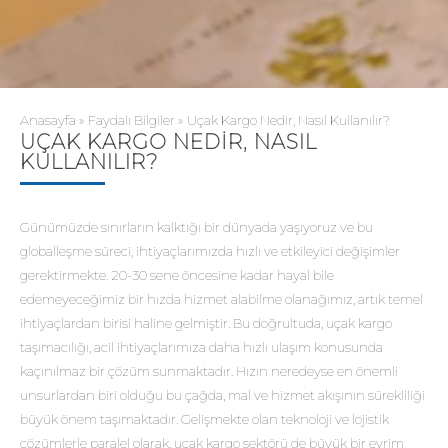
Anasayfa
»
Faydalı Bilgiler
»
Uçak Kargo Nedir, Nasıl Kullanılır?
UÇAK KARGO NEDIR, NASIL
KULLANILIR?
Günümüzde sınırların kalktığı bir dünyada yaşıyoruz ve bu
globalleşme süreci, ihtiyaçlarımızda hızlı ve etkileyici değişimler
gerektirmekte. 20-30 sene öncesine kadar hayal bile
edemeyeceğimiz bir hızda hizmet alabilme olanağımız, artık temel
ihtiyaçlardan birisi haline gelmiştir. Bu doğrultuda, uçak kargo
taşımacılığı, acil ihtiyaçlarımıza daha hızlı ulaşım konusunda
kaçınılmaz bir çözüm sunmaktadır. Hızın neredeyse en önemli
unsurlardan biri olduğu bu çağda, mal ve hizmet akışının sürekliliği
büyük önem taşımaktadır. Gelişmekte olan teknoloji ve lojistik
çözümlerle paralel olarak, uçak kargo sektörü de büyük bir evrim