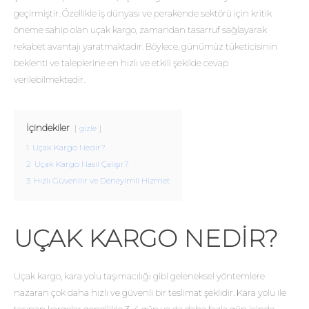
geçirmiştir. Özellikle iş dünyası ve perakende sektörü için kritik
öneme sahip olan uçak kargo, zamandan tasarruf sağlayarak
rekabet avantajı yaratmaktadır. Böylece, günümüz tüketicisinin
beklenti ve taleplerine en hızlı ve etkili şekilde cevap
verilebilmektedir.
İçindekiler
gizle
1
Uçak Kargo Nedir?
2
Uçak Kargo Nasıl Çalışır?
3
Hızlı Güvenilir ve Deneyimli Hizmet
UÇAK KARGO NEDIR?
Uçak kargo, kara yolu taşımacılığı gibi geleneksel yöntemlere
nazaran çok daha hızlı ve güvenli bir teslimat şeklidir. Kara yolu ile