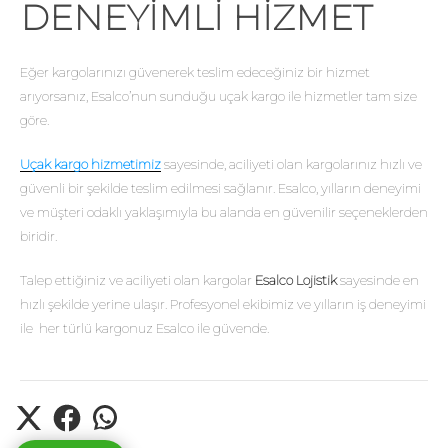
DENEYIMLI HIZMET
Eğer kargolarınızı güvenerek teslim edeceğiniz bir hizmet
arıyorsanız, Esalco’nun sunduğu uçak kargo ile hizmetler tam size
göre.
Uçak kargo hizmetimiz
sayesinde, aciliyeti olan kargolarınız hızlı ve
güvenli bir şekilde teslim edilmesi sağlanır. Esalco, yılların deneyimi
ve müşteri odaklı yaklaşımıyla bu alanda en güvenilir seçeneklerden
biridir.
Talep ettiğiniz ve aciliyeti olan kargolar
Esalco Lojistik
sayesinde en
hızlı şekilde yerine ulaşır. Profesyonel ekibimiz ve yılların iş deneyimi
ile her türlü kargonuz Esalco ile güvende.