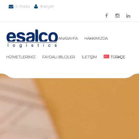
E-Posta
Kariyer
ANASAYFA
HAKKIMIZDA
HİZMETLERİMİZ
FAYDALI BİLGİLER
İLETİŞİM
TÜRKÇE