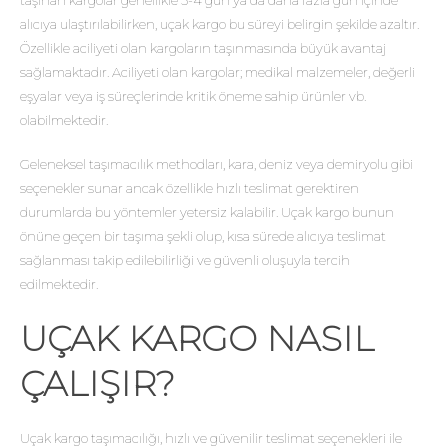
taşınan kargolar genellikle 3-4 gün ya da daha fazla gün içinde
alıcıya ulaştırılabilirken, uçak kargo bu süreyi belirgin şekilde azaltır.
Özellikle aciliyeti olan kargoların taşınmasında büyük avantaj
sağlamaktadır. Aciliyeti olan kargolar; medikal malzemeler, değerli
eşyalar veya iş süreçlerinde kritik öneme sahip ürünler vb.
olabilmektedir.
Geleneksel taşımacılık methodları, kara, deniz veya demiryolu gibi
seçenekler sunar ancak özellikle hızlı teslimat gerektiren
durumlarda bu yöntemler yetersiz kalabilir. Uçak kargo bunun
önüne geçen bir taşıma şekli olup, kısa sürede alıcıya teslimat
sağlanması takip edilebilirliği ve güvenli oluşuyla tercih
edilmektedir.
UÇAK KARGO NASIL
ÇALIŞIR?
Uçak kargo taşımacılığı, hızlı ve güvenilir teslimat seçenekleri ile