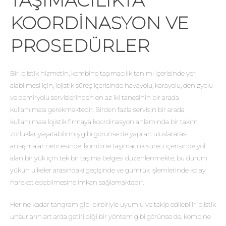
TAŞIMACILIKTA
KOORDINASYON VE
PROSEDÜRLER
Bir lojistik hizmetin, kombine taşımacılık tanımı içerisinde yer
alabilmesi için, lojistik süreç içerisinde havayolu, karayolu, denizyolu
ve demiryolu servislerinden en az iki tanesinin bir arada
kullanılması gerekmektedir. Birden fazla servisin bir arada
kullanılması lojistik firmaya koordinasyon anlamında bir takım
zorluklar yaşatabilirmiş gibi görünse de yapılan uluslararası
anlaşmalar neticesinde, kombine taşımacılık süreci içerisinde yol
alan bir yük için tek bir taşıma belgesi düzenlenmekte, bu durum
yükün ülkeler arasındaki geçişinde ve gümrük işlemlerinde kolay
hareket edebilmesine imkan sağlamaktadır.
Her ne kadar tangram gibi birbiriyle uyumlu ve takip edilebilir lojistik
unsurların art arda getirildiği bir yöntem gibi görünse de, kombine