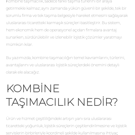
Kombine taşımacılık, sadece farklı taşıma türlerini bir araya
getirmekle kalmaz; aynı zamanda yükün güvenli bir şekilde, tek bir
sorumlu firma ve tek taşıma belgesiyle hareket etmesini sağlayarak
uluslararası ticaretteki karmaşık süreçleri basitleştirir. Bu sistem,
hem ekonomik hem de operasyonel açıdan firmalara avantaj
sunarken, sürdürülebilir ve izlenebilir lojistik çözümler yaratmayı
mümkün kılar.
Bu yazımızda, kombine taşımacılığın temel kavramlarını, türlerini,
avantajlarını ve uluslararası lojistik süreçlerdeki önemini detaylı
olarak ele alacağız.
KOMBINE
TAŞIMACILIK NEDIR?
Ürün ve hizmet çeşitliliğindeki artışın yanı sıra uluslararası
ticaretteki yoğunluk, lojistik süreçlerin çeşitlendirilmesine ve lojistik
servislerin birbirleriyle koordineli şekilde kullanılmasına ihtiyaç