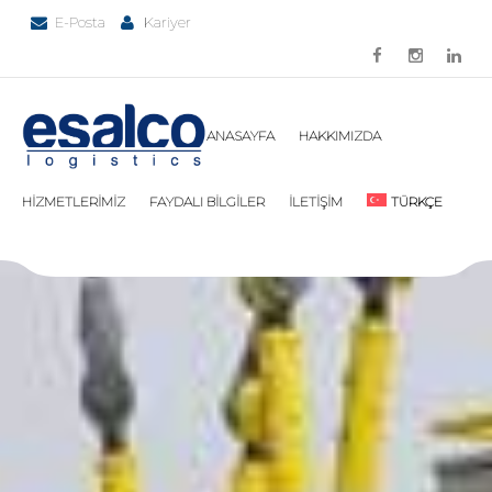
E-Posta
Kariyer
ANASAYFA
HAKKIMIZDA
HİZMETLERİMİZ
FAYDALI BİLGİLER
İLETİŞİM
TÜRKÇE