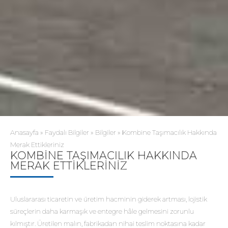
Anasayfa
»
Faydalı Bilgiler
»
Bilgiler
»
Kombine Taşımacılık Hakkında
Merak Ettikleriniz
KOMBINE TAŞIMACILIK HAKKINDA
MERAK ETTIKLERINIZ
Uluslararası ticaretin ve üretim hacminin giderek artması, lojistik
süreçlerin daha karmaşık ve entegre hâle gelmesini zorunlu
kılmıştır. Üretilen malın, fabrikadan nihai teslim noktasına kadar