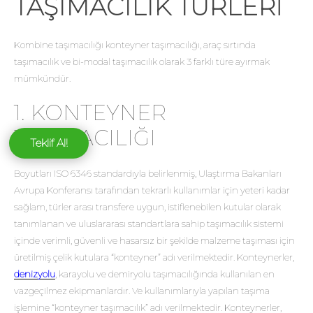
TAŞIMACILIK TÜRLERI
Kombine taşımacılığı konteyner taşımacılığı, araç sırtında
taşımacılık ve bi-modal taşımacılık olarak 3 farklı türe ayırmak
mümkündür.
1. KONTEYNER
TAŞIMACILIĞI
Teklif Al!
Boyutları ISO 6346 standardıyla belirlenmiş, Ulaştırma Bakanları
Avrupa Konferansı tarafından tekrarlı kullanımlar için yeteri kadar
sağlam, türler arası transfere uygun, istiflenebilen kutular olarak
tanımlanan ve uluslararası standartlara sahip taşımacılık sistemi
içinde verimli, güvenli ve hasarsız bir şekilde malzeme taşıması için
üretilmiş çelik kutulara “konteyner” adı verilmektedir. Konteynerler,
denizyolu
, karayolu ve demiryolu taşımacılığında kullanılan en
vazgeçilmez ekipmanlardır. Ve kullanımlarıyla yapılan taşıma
işlemine “konteyner taşımacılık” adı verilmektedir. Konteynerler,