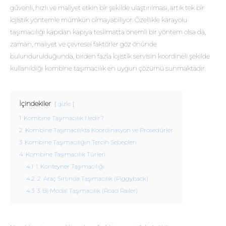
güvenli, hızlı ve maliyet etkin bir şekilde ulaştırılması, artık tek bir
lojistik yöntemle mümkün olmayabiliyor. Özellikle karayolu
taşımacılığı kapıdan kapıya teslimatta önemli bir yöntem olsa da,
zaman, maliyet ve çevresel faktörler göz önünde
bulundurulduğunda, birden fazla lojistik servisin koordineli şekilde
kullanıldığı kombine taşımacılık en uygun çözümü sunmaktadır.
İçindekiler
gizle
1
Kombine Taşımacılık Nedir?
2
Kombine Taşımacılıkta Koordinasyon ve Prosedürler
3
Kombine Taşımacılığın Tercih Sebepleri
4
Kombine Taşımacılık Türleri
4.1
1. Konteyner Taşımacılığı
4.2
2. Araç Sırtında Taşımacılık (Piggyback)
4.3
3. Bi-Modal Taşımacılık (Road Railer)