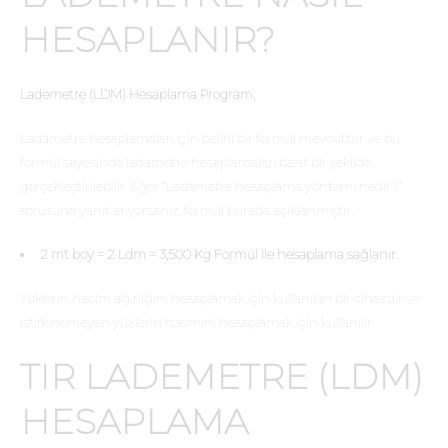
HESAPLANIR?
Lademetre (LDM) Hesaplama Program;
Ladametre hesaplamaları için belirli bir formül mevcuttur ve bu
formül sayesinde ladametre hesaplamaları basit bir şekilde
gerçekleştirilebilir. Eğer “Ladametre hesaplama yöntemi nedir?”
sorusuna yanıt arıyorsanız, formül burada açıklanmıştır.
2 mt boy = 2 Ldm = 3,500 Kg Formül ile hesaplama sağlanır.
Yüklerin hacim ağırlığını hesaplamak için kullanılan bir cihazdır ve
istiflenemeyen yüklerin hacmini hesaplamak için kullanılır.
TIR LADEMETRE (LDM)
HESAPLAMA