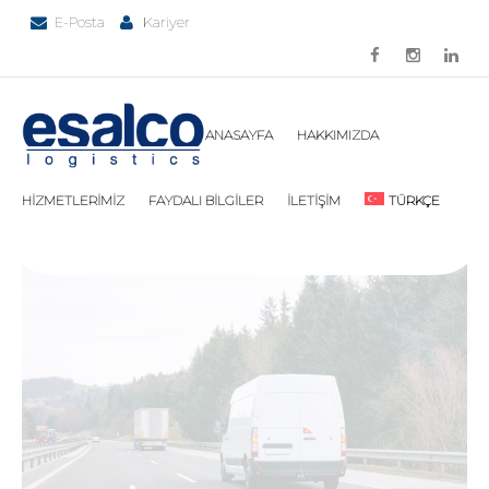
HOME
CATEGORY: BILGILER
E-Posta
Kariyer
BILGILER | ESALCO LOJISTIK
ANASAYFA
HAKKIMIZDA
HİZMETLERİMİZ
FAYDALI BİLGİLER
İLETİŞİM
TÜRKÇE
ENGLISH
简体中文
FRANÇAIS
DEUTSCH