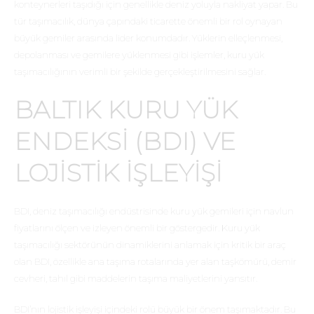
konteynerleri taşıdığı için genellikle deniz yoluyla nakliyat yapar. Bu
tür taşımacılık, dünya çapındaki ticarette önemli bir rol oynayan
büyük gemiler arasında lider konumdadır. Yüklerin elleçlenmesi,
depolanması ve gemilere yüklenmesi gibi işlemler, kuru yük
taşımacılığının verimli bir şekilde gerçekleştirilmesini sağlar.
BALTIK KURU YÜK
ENDEKSI (BDI) VE
LOJISTIK İŞLEYIŞI
BDI, deniz taşımacılığı endüstrisinde kuru yük gemileri için navlun
fiyatlarını ölçen ve izleyen önemli bir göstergedir. Kuru yük
taşımacılığı sektörünün dinamiklerini anlamak için kritik bir araç
olan BDI, özellikle ana taşıma rotalarında yer alan taşkömürü, demir
cevheri, tahıl gibi maddelerin taşıma maliyetlerini yansıtır.
BDI’nın lojistik işleyişi içindeki rolü büyük bir önem taşımaktadır. Bu