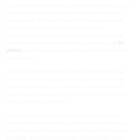
Üçüncü parti lojistik hizmetleri, günümüz iş dünyasında yurt içi ve
yurt dışı pek çok şirket tarafından tercih edilen bir hizmet türü
haline gelmiştir.. Bu hizmet, şirketlerin ihtiyaç duyduğu lojistik
operasyonları daha hızlı, sistemli ve pratik bir şekilde
gerçekleştirmelerine olanak sağlamaktadır. Özellikle depolama
faaliyetleri gibi temel lojistik işlemlerinde uzmanlaşmış olan
3PL
şirketleri
, şirketlerin lojistik süreçlerini daha verimli yönetmelerini
sağlamaktadır.
Üçüncü parti lojistik hizmetleri, şirketlerin daha fazla zaman ve
kaynak kazanmalarını sağlarken, aynı zamanda maliyetleri de
düşürebilmelerine yardımcı olmaktadır. Bu nedenle, şirketlerin
lojistik ihtiyaçlarını karşılamak için 3PL şirketlerini tercih etmeleri
oldukça yaygın bir uygulamadır.
Sektördeki rekabetin artması ve tedarik zincirlerinin giderek
karmaşık hale gelmesiyle birlikte, şirketlerin daha profesyonel ve
uzman bir yaklaşımla lojistik operasyonlarını yönetme ihtiyacı da
artmaktadır. Bu noktada, üçüncü parti lojistik hizmetleri sunan