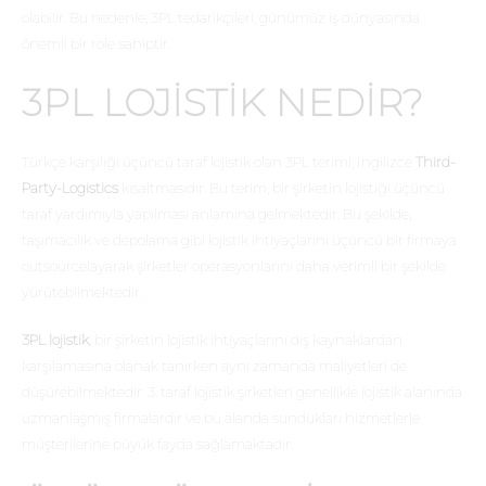
olabilir. Bu nedenle, 3PL tedarikçileri, günümüz iş dünyasında
önemli bir role sahiptir.
3PL LOJISTIK NEDIR?
Türkçe karşılığı üçüncü taraf lojistik olan 3PL terimi, İngilizce
Third-
Party-Logistics
kısaltmasıdır. Bu terim, bir şirketin lojistiği üçüncü
taraf yardımıyla yapılması anlamına gelmektedir. Bu şekilde,
taşımacılık ve depolama gibi lojistik ihtiyaçlarını üçüncü bir firmaya
outsourcelayarak şirketler operasyonlarını daha verimli bir şekilde
yürütebilmektedir.
3PL lojistik
, bir şirketin lojistik ihtiyaçlarını dış kaynaklardan
karşılamasına olanak tanırken aynı zamanda maliyetleri de
düşürebilmektedir. 3. taraf lojistik şirketleri genellikle lojistik alanında
uzmanlaşmış firmalardır ve bu alanda sundukları hizmetlerle
müşterilerine büyük fayda sağlamaktadır.