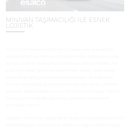
MINIVAN TAŞIMACILIĞI ILE ESNEK
LOJISTIK
Günümüzde tedarik zincirlerinin hız kazanması ve esnekliğin
giderek daha fazla önem kazanmasıyla birlikte lojistik sektöründe
yeni çözümler ön plana çıkıyor. Geleneksel nakliye modelleri, her
durum için yeterli görülmemekte; firmalar, talebin yoğunlaştığı
dönemlerde daha çevik çözümler aramaktadır.. Bu bağlamda,
minivan tipi araçlarla gerçekleştirilen taşımalar, zaman yönetimi
açısından büyük kolaylık sunuyor. Geniş hacimli olmayan yüklerin
hızlı ve planlı bir şekilde ulaştırılması, şirketlerin operasyonel
verimliliğini artırıyor.
Taleplerin dinamik bir yapıya sahip olduğu Avrupa lojistik pazarında
standart kamyon taşımaları her zaman en uygun çözüm olmuyor.