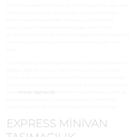
işlemleri veya aktarma noktaları gibi zaman kaybettiren aşamalara
takılmadan ilerleyebiliyor. Bu da sürecin tahmin edilebilirliğini
artırıyor ve planlama açısından firmalara büyük bir avantaj
sunuyor. Güvenli taşımacılık ilkesiyle çalışan ekipler her bir
gönderinin kontrol altında ilerlemesini sağlıyor. Yüklerin hasarsız ve
zamanında ulaşması müşteri memnuniyetine doğrudan etki
ediyor.
Günümüzde hızlı teslimat sadece bir tercih değil rekabet avantajı
sağlayan stratejik bir unsur haline gelmiş durumda. Özellikle e-
ihracat ya da özel siparişlerle çalışan firmalar standart taşımacılık
sürelerini kısaltacak yöntemlere yöneliyor. Bu yöntemlerin başında
gelen
minivan taşımacılığı
hem termin süresini kısaltıyor hem de
sevkiyat kalitesini artırıyor. Bu sayede tedarik zincirinin farklı
halkalarında görev alan ekipler daha planlı hareket edebiliyor.
EXPRESS MINIVAN