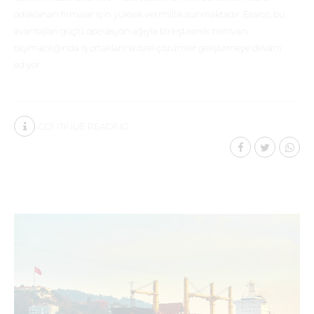
odaklanan firmalar için yüksek verimlilik sunmaktadır. Esalco, bu
avantajları güçlü operasyon ağıyla birleştirerek minivan
taşımacılığında iş ortaklarına özel çözümler geliştirmeye devam
ediyor.
CONTINUE READING