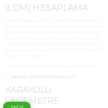
(LDM) HESAPLAMA
Lademetre hesaplama yöntemi, bir aracın içinde kaplanan toplam
alanı dikkate alarak taşınan yüklerin volumetrik ağırlığını belirlemek
amacıyla kullanılır. Bu yöntem sıklıkla nakliye endüstrisinde tercih
edilir. Lademetre hesaplayıcı, yüklerin aldığı alanı esas alıp bu veriler
üzerinden hacimsel ağırlığı tespit etmeye yarayan bir denklemdir.
Bu işlem, çeşitli etkenlere bağlı olarak gerçekleştirilen bir hesaplama
olup, sabit bir formülü yoktur.
1 Lademetre kaç metre eder diye sorarsanız, şöyle cevaplayabiliriz:
1 lademetre = 1,750 kg = 6,5 metre küptür (m³)
KARAYOLU
LADEMETRE
Teklif Al!