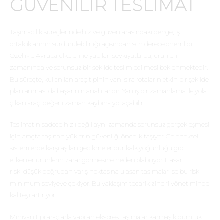
GÜVENILIR TESLIMAT
Taşımacılık süreçlerinde hız ve güven arasındaki denge, iş
ortaklıklarının sürdürülebilirliği açısından son derece önemlidir.
Özellikle Avrupa ülkelerine yapılan sevkiyatlarda, ürünlerin
zamanında ve sorunsuz bir şekilde teslim edilmesi beklenmektedir.
Bu süreçte, kullanılan araç tipinin yanı sıra rotaların etkin bir şekilde
planlanması da başarının anahtarıdır. Yanlış bir zamanlama ile yola
çıkan araç, değerli zaman kaybına yol açabilir.
Teslimatın sadece hızlı değil aynı zamanda sorunsuz gerçekleşmesi
için araçta taşınan yüklerin güvenliği öncelik taşıyor. Geleneksel
sistemlerde karşılaşılan gecikmeler dur kalk yoğunluğu gibi
etkenler ürünlerin zarar görmesine neden olabiliyor. Hasar
riski düşük doğrudan varış noktasına ulaşan taşımalar ise bu riski
minimum seviyeye çekiyor. Bu yaklaşım tedarik zinciri yönetiminde
kaliteyi artırıyor.
Minivan tipi araçlarla yapılan ekspres taşımalar karmaşık gümrük