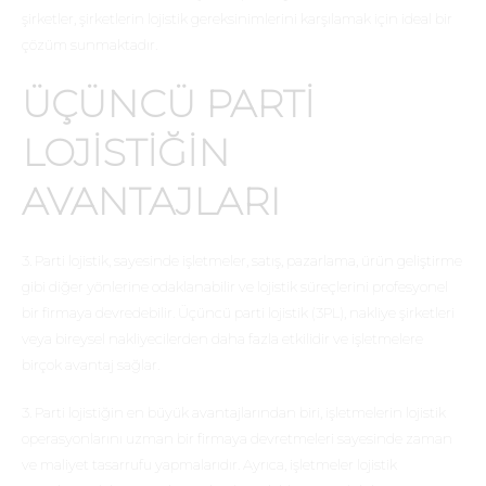
şirketler, şirketlerin lojistik gereksinimlerini karşılamak için ideal bir
çözüm sunmaktadır.
ÜÇÜNCÜ PARTI
LOJISTIĞIN
AVANTAJLARI
3. Parti lojistik, sayesinde işletmeler, satış, pazarlama, ürün geliştirme
gibi diğer yönlerine odaklanabilir ve lojistik süreçlerini profesyonel
bir firmaya devredebilir. Üçüncü parti lojistik (3PL), nakliye şirketleri
veya bireysel nakliyecilerden daha fazla etkilidir ve işletmelere
birçok avantaj sağlar.
3. Parti lojistiğin en büyük avantajlarından biri, işletmelerin lojistik
operasyonlarını uzman bir firmaya devretmeleri sayesinde zaman
ve maliyet tasarrufu yapmalarıdır. Ayrıca, işletmeler lojistik