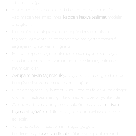
alternatifi sağlar.
Yüklerin gümrük noktalarında beklememesi ve transfer
yapılmadan teslim edilmesi
kapıdan kapıya teslimat
modelini
öne çıkarır.
Hedefe özel olarak planlanan her gönderiyle minivan
taşımacılığı avantajları zamandan ve maliyetten tasarruf
sağlayarak lojistik verimliliği artırır.
Minivan express taşımacılık modeli operasyonel karmaşayı
ortadan kaldırarak net zamanlama ile teslimat yapılmasını
mümkün kılar.
Avrupa minivan taşımacılık
yapısıyla kıtalar arası gönderilerde
bile güvenli ve zamanında teslimat sağlanır.
Minivan taşımacılığı hizmeti küçük hacimli fakat yüksek değerli
ürünlerin hızlı teslimatı için tercih edilen özel bir yöntemdir.
Geleneksel taşımaların yetersiz kaldığı noktalarda
minivan
taşımacılık çözümleri
dinamik iş planlarına kolayca entegre
edilebilir.
Yükleme ve teslim saatlerinin müşteriye göre
belirlenmesiyle
esnek teslimat
sağlanır ve iş planlamasında