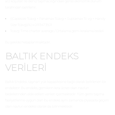
arz koşulları ile deniz taşımacılığındaki genel ekonomik durum
tarafından belirlenir.
((Capesize Tcavg + Panamax Tcavg + Supramax Tc vg + Handy
Size Tcavg)/4) x 0.113473601
Tcavg: Time charter average / Ortalama gemi kiralama bedeli
Bu şekilde hesaplanmaktadır.
BALTIK ENDEKS
VERILERI
Baltık Endeksi, taşınan yük kapasitesine bağlı olarak belirlenen bir
endekstir. Bu endeks, gemilerin kira ücreti olan navlun
bedellerinden elde edilen verileri içermektedir. Tüm gemi taşıma
faaliyetlerine uygun olan bu endeks aynı zamanda piyasada geçerli
olan navlun endeksi olarak da bilinmektedir.