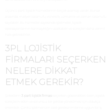
Üçüncü parti lojistik hizmetlerinin birçok avantajı vardır. Bunlar
arasında
maliyet tasarrufu, esneklik, uzmanlık ve zaman tasarrufu
sayılabilir. Bu hizmetler sayesinde işletmeler, lojistik
operasyonlarının karmaşıklığını azaltabilir ve süreçleri daha verimli
hale getirebilirler.
3PL LOJISTIK
FIRMALARI SEÇERKEN
NELERE DIKKAT
ETMEK GEREKIR?
Şirketlerin
3. parti lojistik firması
seçerken gösterdikleri özen, lojistik
süreçlerin etkin ve sorunsuz bir şekilde yönetilmesi için oldukça
önemlidir. Çünkü işletmenizin özel gereksinimlerine uygun bir iş