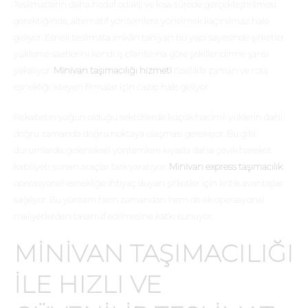
Teslimatların daha hedef odaklı ve kısa sürede gerçekleştirilmesi
gerektiğinde, alternatif yöntemlere yönelmek kaçınılmaz hale
geliyor. Esnek teslimata imkân tanıyan bu yapı sayesinde şirketler
yükleme saatlerini kendi iş planlarına göre şekillendirme şansı
yakalıyor.
Minivan taşımacılığı hizmeti
özellikle zaman ve rota
esnekliği isteyen firmalar için cazip hale geliyor.
Rekabetin yoğun olduğu sektörlerde küçük hacimli yüklerin dahi
doğru zamanda doğru noktaya ulaşması gerekiyor. Bu gibi
durumlarda, geleneksel yöntemlere kıyasla daha çevik hareket
kabiliyeti sunan araçlar fark yaratıyor.
Minivan express taşımacılık
,
operasyonel esnekliğe ihtiyaç duyan şirketler için kritik avantajlar
sağlıyor. Bu yöntem hem zamandan hem de ek operasyonel
maliyetlerden tasarruf edilmesine katkı sunuyor.
MINIVAN TAŞIMACILIĞI
ILE HIZLI VE