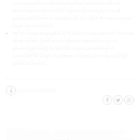
ucuz seçeneklere odaklanmak yerine, kaliteli hizmetin de
önemini anlamak önemlidir. Hem düşük maliyetli hem de
yüksek kaliteli hizmet sunabilen bir 3PL lojistik firmasını seçmek
hayati öneme sahiptir.
Bir 3PL firması ile güçlü bir iş ilişkisi kurmanın öneminin farkında
olmak kritiktir. Şirketin önceki performansını inceleyerek
güvenilirliğini değerlendirebilir ve aynı zamanda şirket
temsilcileri ile iletişim kanallarını ve süreçlerini anlayarak bilgi
sahibi olabilirsiniz.
CONTINUE READING