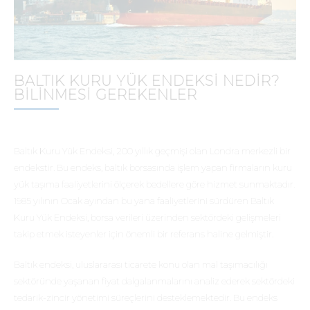
BALTIK KURU YÜK ENDEKSI NEDIR?
BILINMESI GEREKENLER
Baltık Kuru Yük Endeksi, 200 yıllık geçmişi olan Londra merkezli bir
endekstir. Bu endeks, baltık borsasında işlem yapan firmaların kuru
yük taşıma faaliyetlerini ölçerek bedellere göre hizmet sunmaktadır.
1985 yılının Ocak ayından bu yana faaliyetlerini sürdüren Baltık
Kuru Yük Endeksi, borsa verileri üzerinden sektördeki gelişmeleri
takip etmek isteyenler için önemli bir referans haline gelmiştir.
Baltık endeksi, uluslararası ticarete konu olan mal taşımacılığı
sektöründe yaşanan fiyat dalgalanmalarını analiz ederek sektördeki
tedarik-zincir yönetimi süreçlerini desteklemektedir. Bu endeks