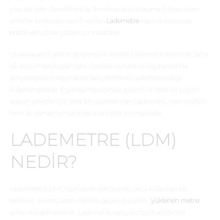
yere sahiptir. Genellikle büyük miktarda yük taşıma ihtiyacı olan
şirketler tarafından tercih edilen
Lademetre
, taşıma sürecinde
pratik ve hızlı bir çözüm sunmaktadır.
Uluslararası ticaretin gelişmesiyle birlikte Lademetre terimi de daha
sık duyulmaya başlamıştır. Özellikle Avrupa ve Asya arasında
gerçekleştirilen taşımacılık faaliyetlerinde Lademetre sıkça
kullanılmaktadır. Eşya taşımacılığında güvenli ve etkili bir çözüm
arayan şirketler için ideal bir seçenek olan Lademetre, hem maliyet
hem de zaman konusunda avantajlar sunmaktadır.
LADEMETRE (LDM)
NEDIR?
Lademetre (LDM), taşımacılık sektöründe sıkça kullanılan bir
terimdir. Almancadan dilimize geçen bu terim, “
yüklenen metre
”
anlamına gelmektedir. Lademetre, karayolu taşımacılığında