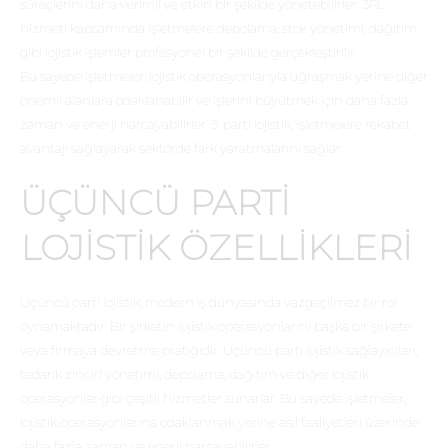
süreçlerini daha verimli ve etkin bir şekilde yönetebilirler. 3PL
hizmeti kapsamında işletmelere depolama, stok yönetimi, dağıtım
gibi lojistik işlemler profesyonel bir şekilde gerçekleştirilir.
Bu sayede işletmeler, lojistik operasyonlarıyla uğraşmak yerine diğer
önemli alanlara odaklanabilir ve işlerini büyütmek için daha fazla
zaman ve enerji harcayabilirler. 3. parti lojistik, işletmelere rekabet
avantajı sağlayarak sektörde fark yaratmalarını sağlar.
ÜÇÜNCÜ PARTI
LOJISTIK ÖZELLIKLERI
Üçüncü parti lojistik, modern iş dünyasında vazgeçilmez bir rol
oynamaktadır. Bir şirketin lojistik operasyonlarını başka bir şirkete
veya firmaya devretme pratiğidir. Üçüncü parti lojistik sağlayıcıları,
tedarik zinciri yönetimi, depolama, dağıtım ve diğer lojistik
operasyonlar gibi çeşitli hizmetler sunarlar. Bu sayede işletmeler,
lojistik operasyonlarına odaklanmak yerine asıl faaliyetleri üzerinde
daha fazla zaman ve enerji harcayabilirler.