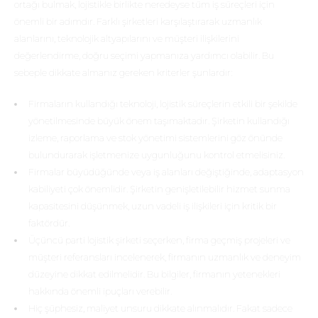
ortağı bulmak, lojistikle birlikte neredeyse tüm iş süreçleri için
önemli bir adımdır. Farklı şirketleri karşılaştırarak uzmanlık
alanlarını, teknolojik altyapılarını ve müşteri ilişkilerini
değerlendirme, doğru seçimi yapmanıza yardımcı olabilir. Bu
sebeple dikkate almanız gereken kriterler şunlardır:
Firmaların kullandığı teknoloji, lojistik süreçlerin etkili bir şekilde
yönetilmesinde büyük önem taşımaktadır. Şirketin kullandığı
izleme, raporlama ve stok yönetimi sistemlerini göz önünde
bulundurarak işletmenize uygunluğunu kontrol etmelisiniz.
Firmalar büyüdüğünde veya iş alanları değiştiğinde, adaptasyon
kabiliyeti çok önemlidir. Şirketin genişletilebilir hizmet sunma
kapasitesini düşünmek, uzun vadeli iş ilişkileri için kritik bir
faktördür.
Üçüncü parti lojistik şirketi seçerken, firma geçmiş projeleri ve
müşteri referansları incelenerek, firmanın uzmanlık ve deneyim
düzeyine dikkat edilmelidir. Bu bilgiler, firmanın yetenekleri
hakkında önemli ipuçları verebilir.
Hiç şüphesiz, maliyet unsuru dikkate alınmalıdır. Fakat sadece