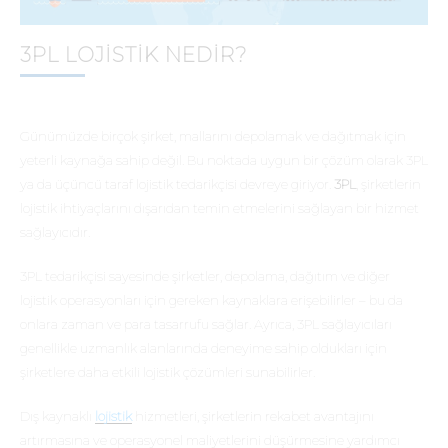
3PL LOJISTIK NEDIR?
Günümüzde birçok şirket, mallarını depolamak ve dağıtmak için
yeterli kaynağa sahip değil. Bu noktada uygun bir çözüm olarak 3PL
ya da üçüncü taraf lojistik tedarikçisi devreye giriyor.
3PL
, şirketlerin
lojistik ihtiyaçlarını dışarıdan temin etmelerini sağlayan bir hizmet
sağlayıcıdır.
3PL tedarikçisi sayesinde şirketler, depolama, dağıtım ve diğer
lojistik operasyonları için gereken kaynaklara erişebilirler – bu da
onlara zaman ve para tasarrufu sağlar. Ayrıca, 3PL sağlayıcıları
genellikle uzmanlık alanlarında deneyime sahip oldukları için
şirketlere daha etkili lojistik çözümleri sunabilirler.
Dış kaynaklı
lojistik
hizmetleri, şirketlerin rekabet avantajını
artırmasına ve operasyonel maliyetlerini düşürmesine yardımcı