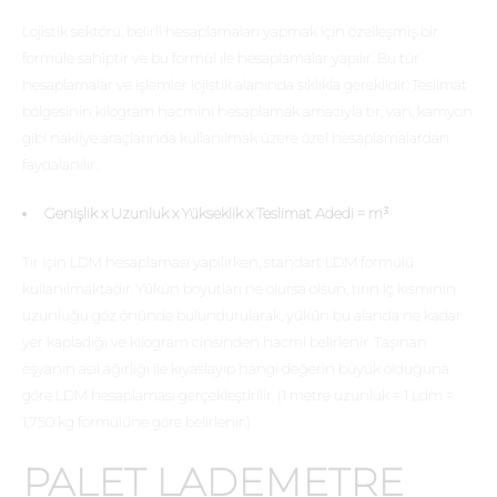
Lojistik sektörü, belirli hesaplamaları yapmak için özelleşmiş bir
formüle sahiptir ve bu formül ile hesaplamalar yapılır. Bu tür
hesaplamalar ve işlemler lojistik alanında sıklıkla gereklidir. Teslimat
bölgesinin kilogram hacmini hesaplamak amacıyla tır, van, kamyon
gibi nakliye araçlarında kullanılmak üzere özel hesaplamalardan
faydalanılır.
Genişlik x Uzunluk x Yükseklik x Teslimat Adedi = m³
Tır için LDM hesaplaması yapılırken, standart LDM formülü
kullanılmaktadır. Yükün boyutları ne olursa olsun, tırın iç kısmının
uzunluğu göz önünde bulundurularak, yükün bu alanda ne kadar
yer kapladığı ve kilogram cinsinden hacmi belirlenir. Taşınan
eşyanın asıl ağırlığı ile kıyaslayıp hangi değerin büyük olduğuna
göre LDM hesaplaması gerçekleştirilir. (1 metre uzunluk = 1 Ldm =
1,750 kg formülüne göre belirlenir.)
PALET LADEMETRE