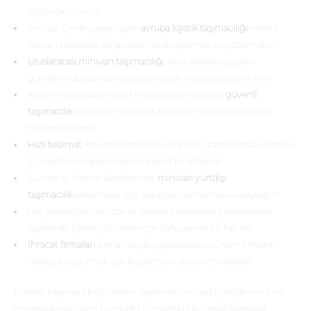
özgürlük sunulur.
Avrupa içinde yaygınlaşan
avrupa lojistik taşımacılığı
modeli
zaman baskısına sahip sektörlerde güvenilir bir çözüm olur.
Uluslararası minivan taşımacılığı
, farklı ülkelere yapılan
gönderilerde standart dışı özel lojistik ihtiyaçlara yanıt verir.
Yüklerin doğrudan hedef noktaya taşınmasıyla
güvenli
taşımacılık
mümkün hale gelir, ürünlerin zarar görme riski
minimuma iner.
Hızlı teslimat
isteyen sektörlerde ürünlerin zamanında ulaşması
iş ortaklıklarını güçlendiren önemli bir etkendir.
Avrupa içi ihracat süreçlerinde
minivan yurtdışı
taşımacılık
aktarmasız rota yapısıyla planlamaları kolaylaştırır.
Her gönderiye özel rota ve zaman planlaması yapılabilmesi
sayesinde lojistik çözümleri çok daha esnek bir hal alır.
İhracat firmaları
zaman kaybı yaşamadan ürünlerini hedef
noktaya ulaştırmak için bu yöntemi tercih etmektedir.
Express taşımacılık çözümleri sayesinde Avrupa lojistiğine hız ve
esneklik kazandıran bu model, özellikle kritik zamanlamalara