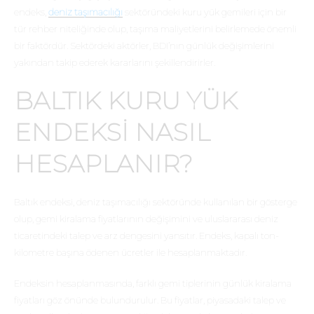
endeks,
deniz taşımacılığı
sektöründeki kuru yük gemileri için bir
tür rehber niteliğinde olup, taşıma maliyetlerini belirlemede önemli
bir faktördür. Sektördeki aktörler, BDI’nın günlük değişimlerini
yakından takip ederek kararlarını şekillendirirler.
BALTIK KURU YÜK
ENDEKSI NASIL
HESAPLANIR?
Baltık endeksi, deniz taşımacılığı sektöründe kullanılan bir gösterge
olup, gemi kiralama fiyatlarının değişimini ve uluslararası deniz
ticaretindeki talep ve arz dengesini yansıtır. Endeks, kapalı ton-
kilometre başına ödenen ücretler ile hesaplanmaktadır.
Endeksin hesaplanmasında, farklı gemi tiplerinin günlük kiralama
fiyatları göz önünde bulundurulur. Bu fiyatlar, piyasadaki talep ve