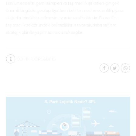
Navlun endeksi, gemi sahipleri ve taşımacılık şirketleri için çok
önemli bir gösterge olup, fiyatların belirlenmesine ve anlık piyasa
değerlerinin takip edilmesine yardımcı olmaktadır. Bu veriler,
taşımacılık sektöründeki belirsizlikleri azaltarak, daha sağlam
stratejik planlar yapılmasına olanak sağlar.
CONTINUE READING