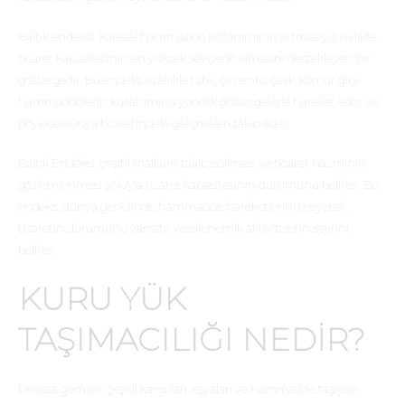
Baltık endeksi, küresel hammadde kullanımının artmasıyla birlikte
ticaret kapasitesinin en yüksek seviyede olmasını destekleyen bir
göstergedir. Bu endeks özellikle tahıl, çimento, çelik, kömür gibi
hammaddelerin kullanımına yönelik göstergelerle hareket eder ve
böylece dünya ticaretindeki gelişmeleri takip eder.
Baltık Endeksi, çeşitli malların takip edilmesi ve ticaret hacminin
gözlemlenmesi yoluyla ticaret kapasitesinin durumunu belirler. Bu
endeks, dünya genelinde hammadde hareketlerini izleyerek,
ticaretin durumunu yansıtır ve ekonomik aktivitelerin seyrini
belirler.
KURU YÜK
TAŞIMACILIĞI NEDIR?
Devasa gemiler, çeşitli kargoları, eşyaları ve hammadde taşıyan