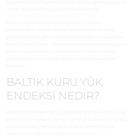
sayesinde, kuru yük taşımacılığına dair yaşanan güncel gelişmeler
ve fiyat değişiklikleri kolaylıkla takip edilebilmektedir.
Endeks, baltık borsasında faaliyet gösteren firmaların
performanslarını değerlendirmek ve sektöre ilişkin stratejiler
geliştirmek isteyen yatırımcılar ve profesyoneller için vazgeçilmez
bir araç haline gelmiştir. Ülkemizde de giderek daha fazla ilgi gören
Baltık kuru yük endeksi, uluslararası ticaretin nabzını tutmak
isteyen herkes için önemli bir referans noktası olmaya devam
etmektedir.
BALTIK KURU YÜK
ENDEKSI NEDIR?
Baltık kuru yük endeksi, dünya çapında tahıl, çimento, çelik, kömür
gibi çeşitli hammadde ve ürünlerin takibinde kullanılan bir ölçüttür.
Bu endeks, ticaret hacmi ve hammadde kullanımıyla ticaret
kapasitesini gözlemleyerek sektörün nabzını tutar.