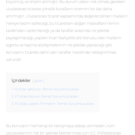
büyümüş ve önemi artmıştır. Bu durum zaten net olması gereken
uluslararası ticarete yönelik kuralların önemini bir kat daha
artırmıştır. Uluslararası ticaret kapsamında değerlendirilen malların
nereye teslim edileceği, bu ticaretten doğan masrafların kimin
tarafından üstlenileceği ya da taraflar arasında ne şekilde
paylaştırılacağı, yapılan ticari faaliyette söz konusu olan malların
sigorta ve taşıma sözleşmelerinin ne şekilde yapılacağı gibi
konuların, ticarete dahil olan taraflar nezdinde netleştirilmesi
zaruridir.
İçindekiler
gizle
1
FCA’da Satıcının Temel Sorumlulukları
2
FCA’da Alıcının Temel Sorumlulukları
3
FCA’da Lojistik Firmanın Temel Sorumlulukları
Bu konuların herhangi bir tartışmaya sebep vermeden, tüm
çerçevelerinin net bir şekilde belirlenmesi için ICC (Milletlerarası