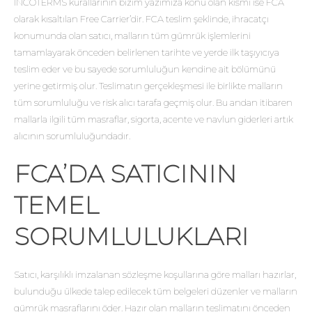
INCOTERMS kurallarının bizim yazımıza konu olan kısmı ise FCA
olarak kısaltılan Free Carrier’dir. FCA teslim şeklinde, ihracatçı
konumunda olan satıcı, malların tüm gümrük işlemlerini
tamamlayarak önceden belirlenen tarihte ve yerde ilk taşıyıcıya
teslim eder ve bu sayede sorumluluğun kendine ait bölümünü
yerine getirmiş olur. Teslimatın gerçekleşmesi ile birlikte malların
tüm sorumluluğu ve risk alıcı tarafa geçmiş olur. Bu andan itibaren
mallarla ilgili tüm masraflar, sigorta, acente ve navlun giderleri artık
alıcının sorumluluğundadır.
FCA’DA SATICININ
TEMEL
SORUMLULUKLARI
Satıcı, karşılıklı imzalanan sözleşme koşullarına göre malları hazırlar,
bulunduğu ülkede talep edilecek tüm belgeleri düzenler ve malların
gümrük masraflarını öder. Hazır olan malların teslimatını önceden