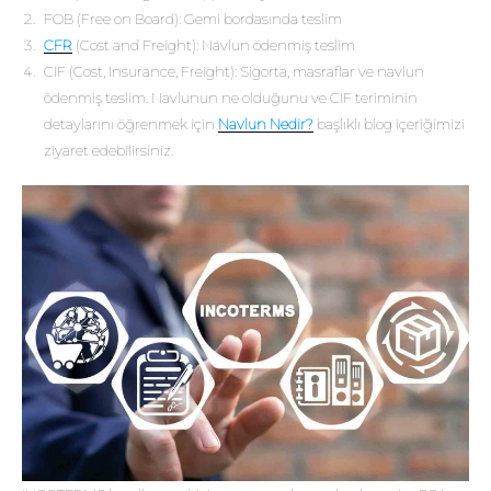
FOB (Free on Board): Gemi bordasında teslim
CFR
(Cost and Freight): Navlun ödenmiş teslim
CIF (Cost, Insurance, Freight): Sigorta, masraflar ve navlun
ödenmiş teslim. Navlunun ne olduğunu ve CIF teriminin
detaylarını öğrenmek için
Navlun Nedir?
başlıklı blog içeriğimizi
ziyaret edebilirsiniz.