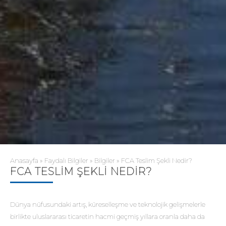
Anasayfa
»
Faydalı Bilgiler
»
Bilgiler
»
FCA Teslim Şekli Nedir?
FCA TESLIM ŞEKLI NEDIR?
Dünya nüfusundaki artış, küreselleşme ve teknolojik gelişmelerle
birlikte uluslararası ticaretin hacmi geçmiş yıllara oranla daha da