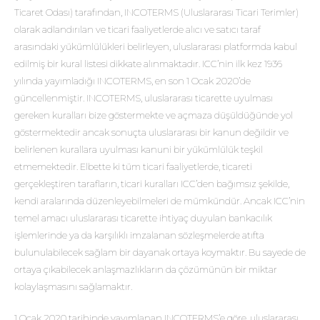
Ticaret Odası) tarafından, INCOTERMS (Uluslararası Ticari Terimler)
olarak adlandırılan ve ticari faaliyetlerde alıcı ve satıcı taraf
arasındaki yükümlülükleri belirleyen, uluslararası platformda kabul
edilmiş bir kural listesi dikkate alınmaktadır. ICC’nin ilk kez 1936
yılında yayımladığı INCOTERMS, en son 1 Ocak 2020’de
güncellenmiştir. INCOTERMS, uluslararası ticarette uyulması
gereken kuralları bize göstermekte ve açmaza düşüldüğünde yol
göstermektedir ancak sonuçta uluslararası bir kanun değildir ve
belirlenen kurallara uyulması kanuni bir yükümlülük teşkil
etmemektedir. Elbette ki tüm ticari faaliyetlerde, ticareti
gerçekleştiren tarafların, ticari kuralları ICC’den bağımsız şekilde,
kendi aralarında düzenleyebilmeleri de mümkündür. Ancak ICC’nin
temel amacı uluslararası ticarette ihtiyaç duyulan bankacılık
işlemlerinde ya da karşılıklı imzalanan sözleşmelerde atıfta
bulunulabilecek sağlam bir dayanak ortaya koymaktır. Bu sayede de
ortaya çıkabilecek anlaşmazlıkların da çözümünün bir miktar
kolaylaşmasını sağlamaktır.
1 Ocak 2020 tarihinde yayımlanan INCOTERMS’e göre, uluslararası