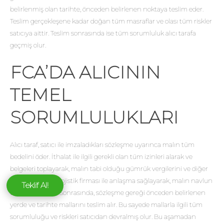
belirlenmiş olan tarihte, önceden belirlenen noktaya teslim eder.
Teslim gerçekleşene kadar doğan tüm masraflar ve olası tüm riskler
satıcıya aittir. Teslim sonrasında ise tüm sorumluluk alıcı tarafa
geçmiş olur.
FCA’DA ALICININ
TEMEL
SORUMLULUKLARI
Alıcı taraf, satıcı ile imzaladıkları sözleşme uyarınca malın tüm
bedelini öder. İthalat ile ilgili gerekli olan tüm izinleri alarak ve
belgeleri toplayarak, malın tabi olduğu gümrük vergilerini ve diğer
masrafları öder. Lojistik firması ile anlaşma sağlayarak, malın navlun
Teklif Al!
ücretini karşılar. Sonrasında, sözleşme gereği önceden belirlenen
yerde ve tarihte mallarını teslim alır. Bu sayede mallarla ilgili tüm
sorumluluğu ve riskleri satıcıdan devralmış olur. Bu aşamadan