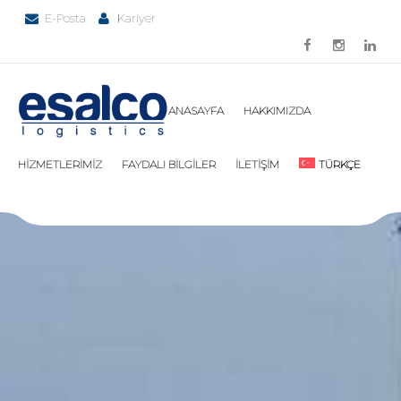
E-Posta
Kariyer
ANASAYFA
HAKKIMIZDA
HİZMETLERİMİZ
FAYDALI BİLGİLER
İLETİŞİM
TÜRKÇE
ENGLISH
DEUTSCH