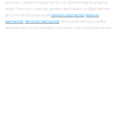
sonra alıcı, mallarının taşınması için bir lojistik firması ile anlaşma
sağlar. Malın türü, ulaşması gereken destinasyon ve diğer faktörler
göz önünde bulundurularak
havayolu taşımacılığı
,
karayolu
taşımacılığı
,
denizyolu taşımacılığı
, nehir ya da demiryolu lojistik
servislerinden biri ya da birkaçı kullanılarak malın lojistik planlaması
gerçekleştirilir. Alıcı firma tüm bu lojistik süreci yönetebilecek bir
lojistik firması ile anlaşma sağlar.
FCA’DA LOJISTIK
FIRMANIN TEMEL
SORUMLULUKLARI
FCA teslim biçiminde lojistik süreçleri yönetecek firmanın
sorumluluğu malları belirlenen yerden alması ile birlikte sınırlı
şekilde başlar. Lojistik yönetimi üstlenen firma ile satıcı taraf
arasında bir sözleşme yapılması söz konusu olabilir. Lojistik firması