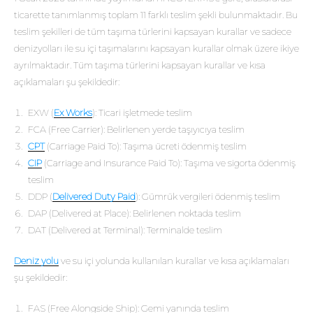
ticarette tanımlanmış toplam 11 farklı teslim şekli bulunmaktadır. Bu
teslim şekilleri de tüm taşıma türlerini kapsayan kurallar ve sadece
denizyolları ile su içi taşımalarını kapsayan kurallar olmak üzere ikiye
ayrılmaktadır. Tüm taşıma türlerini kapsayan kurallar ve kısa
açıklamaları şu şekildedir:
EXW (
Ex Works
): Ticari işletmede teslim
FCA (Free Carrier): Belirlenen yerde taşıyıcıya teslim
CPT
(Carriage Paid To): Taşıma ücreti ödenmiş teslim
CIP
(Carriage and Insurance Paid To): Taşıma ve sigorta ödenmiş
teslim
DDP (
Delivered Duty Paid
): Gümrük vergileri ödenmiş teslim
DAP (Delivered at Place): Belirlenen noktada teslim
DAT (Delivered at Terminal): Terminalde teslim
Deniz yolu
ve su içi yolunda kullanılan kurallar ve kısa açıklamaları
şu şekildedir:
FAS (Free Alongside Ship): Gemi yanında teslim